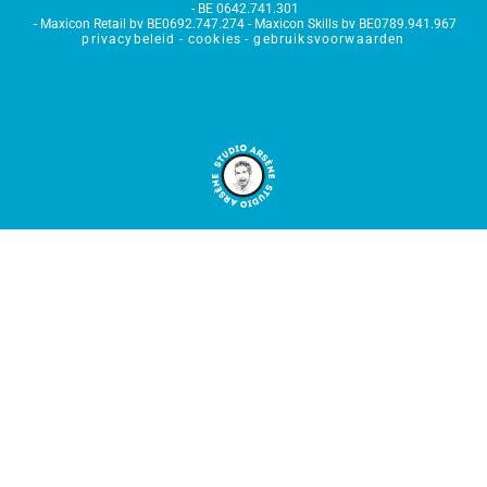
BE 0642.741.301
Maxicon Retail bv BE0692.747.274 - Maxicon Skills bv BE0789.941.967
privacybeleid
cookies
gebruiksvoorwaarden