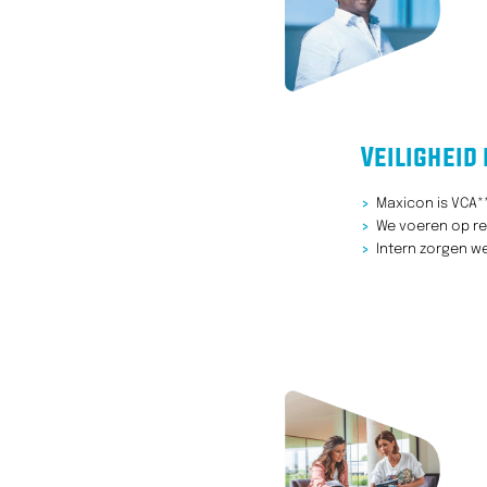
Veiligheid 
>
Maxicon is VCA**
>
We voeren op reg
>
Intern zorgen we