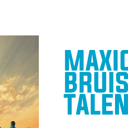
MAXI
BRUIS
TALE