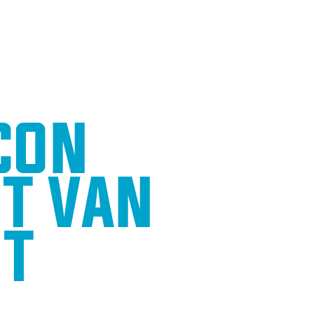
CON
T VAN
NT