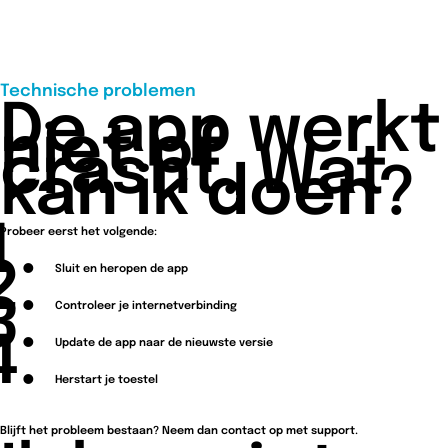
Technische problemen
De app werkt
niet of
crasht. Wat
kan ik doen?
Probeer eerst het volgende:
Sluit en heropen de app
Controleer je internetverbinding
Update de app naar de nieuwste versie
Herstart je toestel
Blijft het probleem bestaan? Neem dan contact op met support.