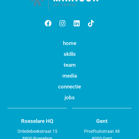
home
skills
team
media
connectie
jobs
Roeselare HQ
Gent
Onledebeekstraat 15
Proeftuinstraat 48
8800 Roeselare
9000 Gent