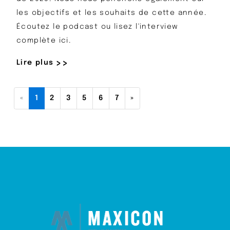
les objectifs et les souhaits de cette année.
Écoutez le podcast ou lisez l'interview
complète ici.
Lire plus
(current)
all.:::.Europe/Berlin
«
1
2
3
5
6
7
»