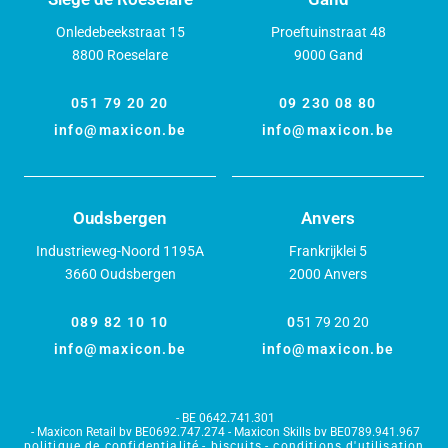
Onledebeekstraat 15
Proeftuinstraat 48
8800 Roeselare
9000 Gand
051 79 20 20
09 230 08 80
info@maxicon.be
info@maxicon.be
Oudsbergen
Anvers
Industrieweg-Noord 1195A
Frankrijklei 5
3660 Oudsbergen
2000 Anvers
089 82 10 10
0
51 79 20 20
info@maxicon.be
info@maxicon.be
BE 0642.741.301
Maxicon Retail bv BE0692.747.274 - Maxicon Skills bv BE0789.941.967
politique de confidentialité
biscuits
conditions d'utilisation